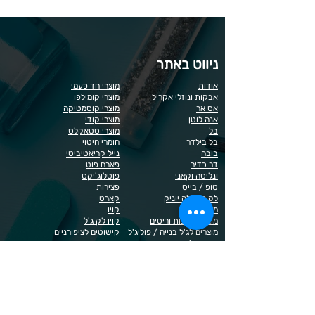
ניווט באתר
אודות
מוצרי חד פעמי
אבקות ונוזלי אקריל
מוצרי קומילפו
אס אר
מוצרי קוסמטיקה
אנה לוטן
מוצרי קודי
בל
מוצרי סטאקלס
בל בילדר
חומרי חיטוי
בובה
נייל קריאטיביטי
דר כדיר
פארם פוט
ונליסה וקאני
פוטלוג'יקס
טופ / בייס
פצירות
לק רגיל לה יוניק
קארט
מבצעים
קויו
מוצרים לגבות וריסים
קויו לק ג'ל
מוצרים לג'ל בנייה / פוליג'ל
קישוטים לציפורניים
מוצרים להסרת שיער
ריהוט
מוצרי חשמל
ראשי שיוף
מוצרים לייזר
תפוח
מוצרים לפדיקור
מוצרים לציפורניים
מדיניות הפרטיות