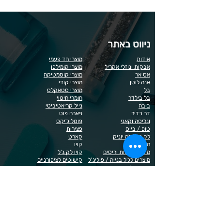
ניווט באתר
אודות
מוצרי חד פעמי
אבקות ונוזלי אקריל
מוצרי קומילפו
אס אר
מוצרי קוסמטיקה
אנה לוטן
מוצרי קודי
בל
מוצרי סטאקלס
בל בילדר
חומרי חיטוי
בובה
נייל קריאטיביטי
דר כדיר
פארם פוט
ונליסה וקאני
פוטלוג'יקס
טופ / בייס
פצירות
לק רגיל לה יוניק
קארט
מבצעים
קויו
מוצרים לגבות וריסים
קויו לק ג'ל
מוצרים לג'ל בנייה / פוליג'ל
קישוטים לציפורניים
מוצרים להסרת שיער
ריהוט
מוצרי חשמל
ראשי שיוף
מוצרים לייזר
תפוח
מוצרים לפדיקור
מוצרים לציפורניים
מדיניות הפרטיות