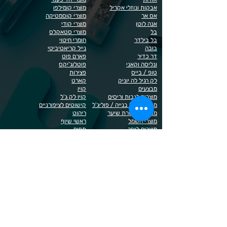
אבקות ונוזלי אקריל
מוצרי קומילפו
אס אר
מוצרי קוסמטיקה
אנה לוטן
מוצרי קודי
בל
מוצרי סטאקלס
בל בילדר
חומרי חיטוי
בובה
נייל קריאטיביטי
דר כדיר
פארם פוט
ונליסה וקאני
פוטלוג'יקס
טופ / בייס
פצירות
לק רגיל לה יוניק
קארט
מבצעים
קויו
מוצרים לגבות וריסים
קויו לק ג'ל
מוצרים לג'ל בנייה / פוליג'ל
קישוטים לציפורניים
מוצרים להסרת שיער
ריהוט
מוצרי חשמל
ראשי שיוף
מוצרים לייזר
תפוח
מוצרים לפדיקור
מוצרים לציפורניים
מדיניות הפרטיות
תנאי שימוש / תקנון
© 2023 כל הזכויות שמורות ל - Doma Cosmetics
כדאי לדעת