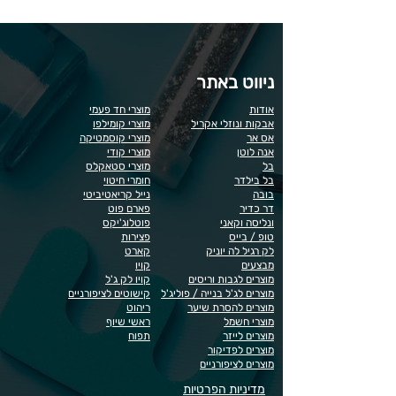
ניווט באתר
אודות
מוצרי חד פעמי
אבקות ונוזלי אקריל
מוצרי קומילפו
אס אר
מוצרי קוסמטיקה
אנה לוטן
מוצרי קודי
בל
מוצרי סטאקלס
בל בילדר
חומרי חיטוי
בובה
נייל קריאטיביטי
דר כדיר
פארם פוט
ונליסה וקאני
פוטלוג'יקס
טופ / בייס
פצירות
לק רגיל לה יוניק
קארט
מבצעים
קויו
מוצרים לגבות וריסים
קויו לק ג'ל
מוצרים לג'ל בנייה / פוליג'ל
קישוטים לציפורניים
מוצרים להסרת שיער
ריהוט
מוצרי חשמל
ראשי שיוף
מוצרים לייזר
תפוח
מוצרים לפדיקור
מוצרים לציפורניים
מדיניות הפרטיות