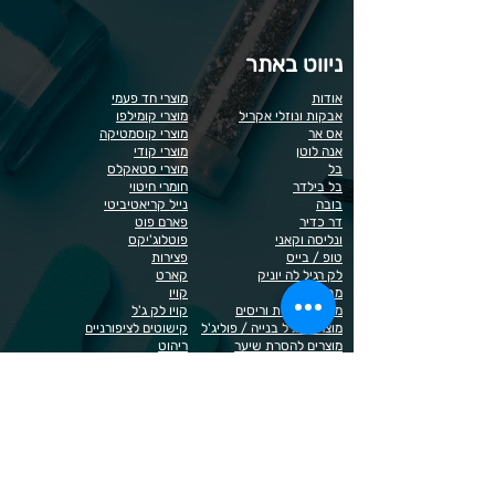
ניווט באתר
אודות
מוצרי חד פעמי
אבקות ונוזלי אקריל
מוצרי קומילפו
אס אר
מוצרי קוסמטיקה
אנה לוטן
מוצרי קודי
בל
מוצרי סטאקלס
בל בילדר
חומרי חיטוי
בובה
נייל קריאטיביטי
דר כדיר
פארם פוט
ונליסה וקאני
פוטלוג'יקס
טופ / בייס
פצירות
לק רגיל לה יוניק
קארט
מבצעים
קויו
מוצרים לגבות וריסים
קויו לק ג'ל
מוצרים לג'ל בנייה / פוליג'ל
קישוטים לציפורניים
מוצרים להסרת שיער
ריהוט
מוצרי חשמל
ראשי שיוף
מוצרים לייזר
תפוח
מוצרים לפדיקור
מוצרים לציפורניים
מדיניות הפרטיות
תנאי שימוש / תקנון