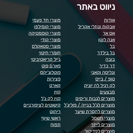
ניווט באתר
אודות
מוצרי חד פעמי
אבקות ונוזלי אקריל
מוצרי קומילפו
אס אר
מוצרי קוסמטיקה
אנה לוטן
מוצרי קודי
בל
מוצרי סטאקלס
בל בילדר
חומרי חיטוי
בובה
נייל קריאטיביטי
דר כדיר
פארם פוט
ונליסה וקאני
פוטלוג'יקס
טופ / בייס
פצירות
לק רגיל לה יוניק
קארט
מבצעים
קויו
מוצרים לגבות וריסים
קויו לק ג'ל
מוצרים לג'ל בנייה / פוליג'ל
קישוטים לציפורניים
מוצרים להסרת שיער
ריהוט
מוצרי חשמל
ראשי שיוף
מוצרים לייזר
תפוח
מוצרים לפדיקור