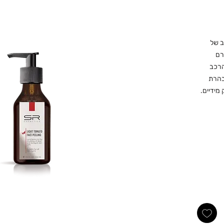
ב של
ורם
הרכב
בהרת
מידיים.