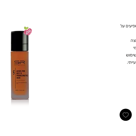
פיעים על
 AHA+BHA-חומצה
י
שימוש
ייתי.