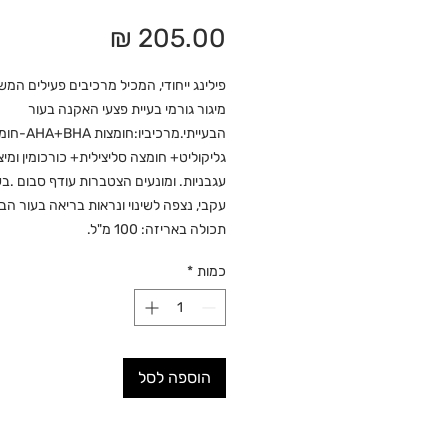
מחיר
פילינג ייחודי, המכיל מרכיבים פעילים המש
מיגור גורמי בעיית פצעי האקנה בעור
הבעייתי.מרכיביו:חומצות
גליקוליט+ חומצה סליצילית+ כורכומין ומיצו
עגבניות. ומונעים הצטברות עודף סבום .ב
עקבי, נצפה לשינוי ונראות בריאה בעור הבע
תכולה באריזה: 100 מ"ל.
כמות
*
הוספה לסל