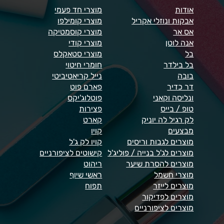
אודות
מוצרי חד פעמי
אבקות ונוזלי אקריל
מוצרי קומילפו
אס אר
מוצרי קוסמטיקה
אנה לוטן
מוצרי קודי
בל
מוצרי סטאקלס
בל בילדר
חומרי חיטוי
בובה
נייל קריאטיביטי
דר כדיר
פארם פוט
ונליסה וקאני
פוטלוג'יקס
טופ / בייס
פצירות
לק רגיל לה יוניק
קארט
מבצעים
קויו
מוצרים לגבות וריסים
קויו לק ג'ל
מוצרים לג'ל בנייה / פוליג'ל
קישוטים לציפורניים
מוצרים להסרת שיער
ריהוט
מוצרי חשמל
ראשי שיוף
מוצרים לייזר
תפוח
מוצרים לפדיקור
מוצרים לציפורניים