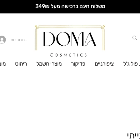
משלוח חינם ברכישה מעל 349₪
להתחברות
 פוליג'ל
ציפורניים
פדיקור
מוצרי חשמל
ריהוט
מוצ
יתי