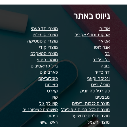
ניווט באתר
אודות
מוצרי חד פעמי
אבקות ונוזלי אקריל
מוצרי קומילפו
אס אר
מוצרי קוסמטיקה
אנה לוטן
מוצרי קודי
בל
מוצרי סטאקלס
בל בילדר
חומרי חיטוי
בובה
נייל קריאטיביטי
דר כדיר
פארם פוט
ונליסה וקאני
פוטלוג'יקס
טופ / בייס
פצירות
לק רגיל לה יוניק
קארט
מבצעים
קויו
מוצרים לגבות וריסים
קויו לק ג'ל
מוצרים לג'ל בנייה / פוליג'ל
קישוטים לציפורניים
מוצרים להסרת שיער
ריהוט
מוצרי חשמל
ראשי שיוף