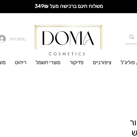
משלוח חינם ברכישה מעל 349₪
להתחברות
 פוליג'ל
ציפורניים
פדיקור
מוצרי חשמל
ריהוט
מוצ
ור
ש