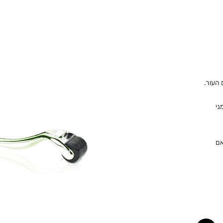
 העור.
ני
אם