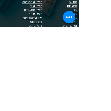
אס אר
מוצרי קוסמטיקה
אנה לוטן
מוצרי קודי
בל
מוצרי סטאקלס
בל בילדר
חומרי חיטוי
בובה
נייל קריאטיביטי
דר כדיר
פארם פוט
ונליסה וקאני
פוטלוג'יקס
טופ / בייס
פצירות
לק רגיל לה יוניק
קארט
מבצעים
קויו
מוצרים לגבות וריסים
קויו לק ג'ל
מוצרים לג'ל בנייה / פוליג'ל
קישוטים לציפורניים
מוצרים להסרת שיער
ריהוט
מוצרי חשמל
ראשי שיוף
מוצרים לייזר
תפוח
מוצרים לפדיקור
מוצרים לציפורניים
מדיניות הפרטיות
תנאי שימוש / תקנון
© 2023 כל הזכויות שמורות ל - Doma Cosmetics
כדאי לדעת