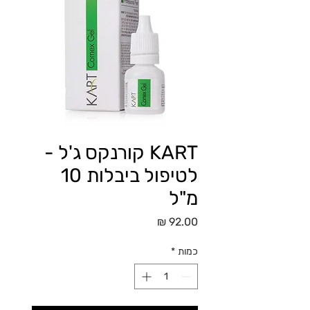
KART קורנקס ג'ל -
לטיפול ביבלות 10
מ"ל
מחיר
כמות
*