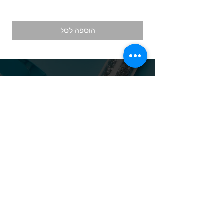
הוספה לסל
ניווט באתר
אודות
מוצרי חד פעמי
אבקות ונוזלי אקריל
מוצרי קומילפו
אס אר
מוצרי קוסמטיקה
אנה לוטן
מוצרי קודי
בל
מוצרי סטאקלס
בל בילדר
חומרי חיטוי
בובה
נייל קריאטיביטי
דר כדיר
פארם פוט
ונליסה וקאני
פוטלוג'יקס
טופ / בייס
פצירות
לק רגיל לה יוניק
קארט
מבצעים
קויו
מוצרים לגבות וריסים
קויו לק ג'ל
מוצרים לג'ל בנייה / פוליג'ל
קישוטים לציפורניים
מוצרים להסרת שיער
ריהוט