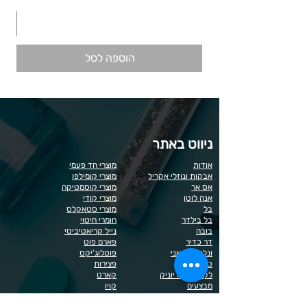
הוספה לסל
ניווט באתר
אודות
מוצרי חד פעמי
אבקות ונוזלי אקריל
מוצרי קומילפו
אס אר
מוצרי קוסמטיקה
אנה לוטן
מוצרי קודי
בל
מוצרי סטאקלס
בל בילדר
חומרי חיטוי
בובה
נייל קריאטיביטי
דר כדיר
פארם פוט
ונליסה וקאני
פוטלוג'יקס
טופ / בייס
פצירות
לק רגיל לה יוניק
קארט
מבצעים
קויו
מוצרים לגבות וריסים
קויו לק ג'ל