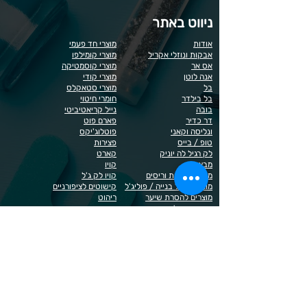
ניווט באתר
אודות
מוצרי חד פעמי
אבקות ונוזלי אקריל
מוצרי קומילפו
אס אר
מוצרי קוסמטיקה
אנה לוטן
מוצרי קודי
בל
מוצרי סטאקלס
בל בילדר
חומרי חיטוי
בובה
נייל קריאטיביטי
דר כדיר
פארם פוט
ונליסה וקאני
פוטלוג'יקס
טופ / בייס
פצירות
לק רגיל לה יוניק
קארט
מבצעים
קויו
מוצרים לגבות וריסים
קויו לק ג'ל
מוצרים לג'ל בנייה / פוליג'ל
קישוטים לציפורניים
מוצרים להסרת שיער
ריהוט
מוצרי חשמל
ראשי שיוף
מוצרים לייזר
תפוח
מוצרים לפדיקור
מוצרים לציפורניים
מדיניות הפרטיות
תנאי שימוש / תקנון
© 2023 כל הזכויות שמורות ל - Doma Cosmetics