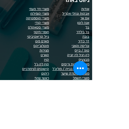
אודות
מוצרי חד פעמי
אבקות ונוזלי אקריל
מוצרי קומילפו
אס אר
מוצרי קוסמטיקה
אנה לוטן
מוצרי קודי
בל
מוצרי סטאקלס
בל בילדר
חומרי חיטוי
בובה
נייל קריאטיביטי
דר כדיר
פארם פוט
ונליסה וקאני
פוטלוג'יקס
טופ / בייס
פצירות
לק רגיל לה יוניק
קארט
מבצעים
קויו
מוצרים לגבות וריסים
קויו לק ג'ל
מוצרים לג'ל בנייה / פוליג'ל
קישוטים לציפורניים
מוצרים להסרת שיער
ריהוט
מוצרי חשמל
ראשי שיוף
מוצרים לייזר
תפוח
מוצרים לפדיקור
מוצרים לציפורניים
מדיניות הפרטיות
תנאי שימוש / תקנון
© 2023 כל הזכויות שמורות ל - Doma Cosmetics