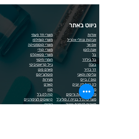
ניווט באתר
אודות
מוצרי חד פעמי
אבקות ונוזלי אקריל
מוצרי קומילפו
אס אר
מוצרי קוסמטיקה
אנה לוטן
מוצרי קודי
בל
מוצרי סטאקלס
בל בילדר
חומרי חיטוי
בובה
נייל קריאטיביטי
דר כדיר
פארם פוט
ונליסה וקאני
פוטלוג'יקס
טופ / בייס
פצירות
לק רגיל לה יוניק
קארט
מבצעים
קויו
מוצרים לגבות וריסים
קויו לק ג'ל
מוצרים לג'ל בנייה / פוליג'ל
קישוטים לציפורניים
מוצרים להסרת שיער
ריהוט
מוצרי חשמל
ראשי שיוף
מוצרים לייזר
תפוח
מוצרים לפדיקור
מוצרים לציפורניים
מדיניות הפרטיות