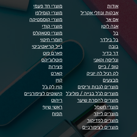
אודות
מוצרי חד פעמי
אבקות ונוזלי אקריל
מוצרי קומילפו
אס אר
מוצרי קוסמטיקה
אנה לוטן
מוצרי קודי
בל
מוצרי סטאקלס
בל בילדר
חומרי חיטוי
בובה
נייל קריאטיביטי
דר כדיר
פארם פוט
ונליסה וקאני
פוטלוג'יקס
טופ / בייס
פצירות
לק רגיל לה יוניק
קארט
מבצעים
קויו
מוצרים לגבות וריסים
קויו לק ג'ל
מוצרים לג'ל בנייה / פוליג'ל
קישוטים לציפורניים
מוצרים להסרת שיער
ריהוט
מוצרי חשמל
ראשי שיוף
מוצרים לייזר
תפוח
מוצרים לפדיקור
מוצרים לציפורניים