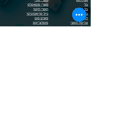
בל
מוצרי סטאקלס
בל בילדר
חומרי חיטוי
בובה
נייל קריאטיביטי
דר כדיר
פארם פוט
ונליסה וקאני
פוטלוג'יקס
טופ / בייס
פצירות
לק רגיל לה יוניק
קארט
מבצעים
קויו
מוצרים לגבות וריסים
קויו לק ג'ל
מוצרים לג'ל בנייה / פוליג'ל
קישוטים לציפורניים
מוצרים להסרת שיער
ריהוט
מוצרי חשמל
ראשי שיוף
מוצרים לייזר
תפוח
מוצרים לפדיקור
מוצרים לציפורניים
מדיניות הפרטיות
תנאי שימוש / תקנון
© 2023 כל הזכויות שמורות ל - Doma Cosmetics
כדאי לדעת
תשלום מאובטח באשראי באתר