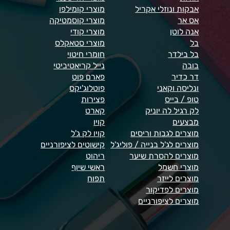
אבקות ונוזלי אקריל
מוצרי קומילפו
אס אר
מוצרי קוסמטיקה
אנה לוטן
מוצרי קודי
בל
מוצרי סטאקלס
בל בילדר
חומרי חיטוי
בובה
נייל קריאטיביטי
דר כדיר
פארם פוט
ונליסה וקאני
פוטלוג'יקס
טופ / בייס
פצירות
לק רגיל לה יוניק
קארט
מבצעים
קויו
מוצרים לגבות וריסים
קויו לק ג'ל
מוצרים לג'ל בנייה / פוליג'ל
קישוטים לציפורניים
מוצרים להסרת שיער
ריהוט
מוצרי חשמל
ראשי שיוף
מוצרים לייזר
תפוח
מוצרים לפדיקור
מוצרים לציפורניים