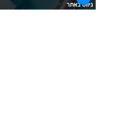
ניווט באתר
אודות
מוצרי חד פעמי
אבקות ונוזלי אקריל
מוצרי קומילפו
אס אר
מוצרי קוסמטיקה
אנה לוטן
מוצרי קודי
בל
מוצרי סטאקלס
בל בילדר
חומרי חיטוי
בובה
נייל קריאטיביטי
דר כדיר
פארם פוט
ונליסה וקאני
פוטלוג'יקס
טופ / בייס
פצירות
לק רגיל לה יוניק
קארט
מבצעים
קויו
מוצרים לגבות וריסים
קויו לק ג'ל
מוצרים לג'ל בנייה / פוליג'ל
קישוטים לציפורניים
מוצרים להסרת שיער
ריהוט
מוצרי חשמל
ראשי שיוף
מוצרים לייזר
תפוח
מוצרים לפדיקור
מוצרים לציפורניים
מדיניות הפרטיות
תנאי שימוש / תקנון
© 2023 כל הזכויות שמורות ל - Doma Cosmetics