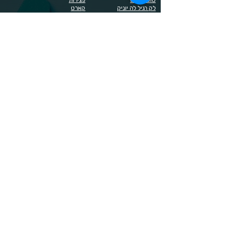
לק רגיל לה יוניק
קארט
מבצעים
קויו
מוצרים לגבות וריסים
קויו לק ג'ל
מוצרים לג'ל בנייה / פוליג'ל
קישוטים לציפורניים
מוצרים להסרת שיער
ריהוט
מוצרי חשמל
ראשי שיוף
מוצרים לייזר
תפוח
מוצרים לפדיקור
מוצרים לציפורניים
מדיניות הפרטיות
תנאי שימוש / תקנון
© 2023 כל הזכויות שמורות ל - Doma Cosmetics
כדאי לדעת
תשלום מאובטח באשראי באתר
משלוחים לכל הארץ
שירות מהיר ב-WhatsApp