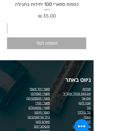
כפפות ספארי 100 יחידות בחבילה
מחיר
הוספה לסל
ניווט באתר
אודות
מוצרי חד פעמי
אבקות ונוזלי אקריל
מוצרי קומילפו
אס אר
מוצרי קוסמטיקה
אנה לוטן
מוצרי קודי
בל
מוצרי סטאקלס
בל בילדר
חומרי חיטוי
בובה
נייל קריאטיביטי
דר כדיר
פארם פוט
ונליסה וקאני
פוטלוג'יקס
טופ / בייס
פצירות