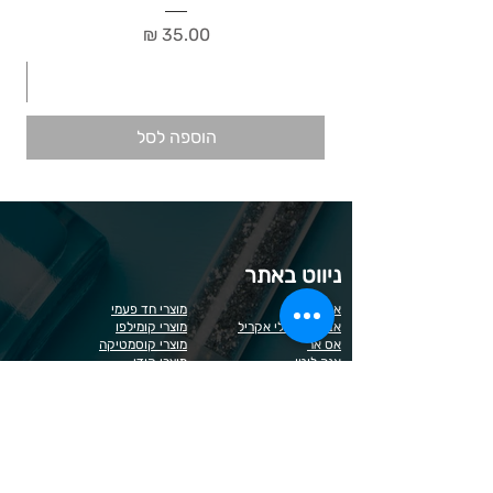
מחיר
הוספה לסל
ניווט באתר
אודות
מוצרי חד פעמי
אבקות ונוזלי אקריל
מוצרי קומילפו
אס אר
מוצרי קוסמטיקה
אנה לוטן
מוצרי קודי
בל
מוצרי סטאקלס
בל בילדר
חומרי חיטוי
בובה
נייל קריאטיביטי
דר כדיר
פארם פוט
ונליסה וקאני
פוטלוג'יקס
טופ / בייס
פצירות
לק רגיל לה יוניק
קארט