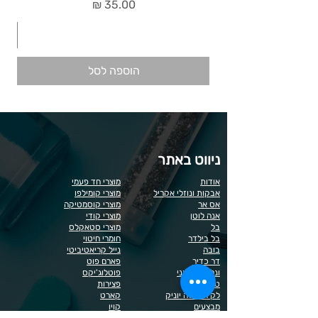
מחיר
הוספה לסל
ניווט באתר
אודות
מוצרי חד פעמי
אבקות ונוזלי אקריל
מוצרי קומילפו
אס אר
מוצרי קוסמטיקה
אנה לוטן
מוצרי קודי
בל
מוצרי סטאקלס
בל בילדר
חומרי חיטוי
בובה
נייל קריאטיביטי
דר כדיר
פארם פוט
ונליסה וקאני
פוטלוג'יקס
טופ / בייס
פצירות
לק רגיל לה יוניק
קארט
מבצעים
קויו
מוצרים לגבות וריסים
קויו לק ג'ל