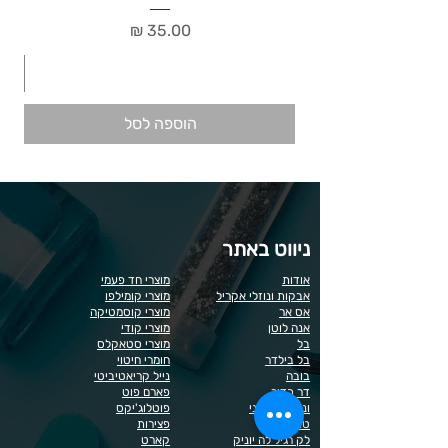
מחיר
הוספה לסל
ניווט באתר
אודות
מוצרי חד פעמי
אבקות ונוזלי אקריל
מוצרי קומילפו
אס אר
מוצרי קוסמטיקה
אנה לוטן
מוצרי קודי
בל
מוצרי סטאקלס
בל בילדר
חומרי חיטוי
בובה
נייל קריאטיביטי
דר כדיר
פארם פוט
ונליסה וקאני
פוטלוג'יקס
טופ / בייס
פצירות
לק רגיל לה יוניק
קארט