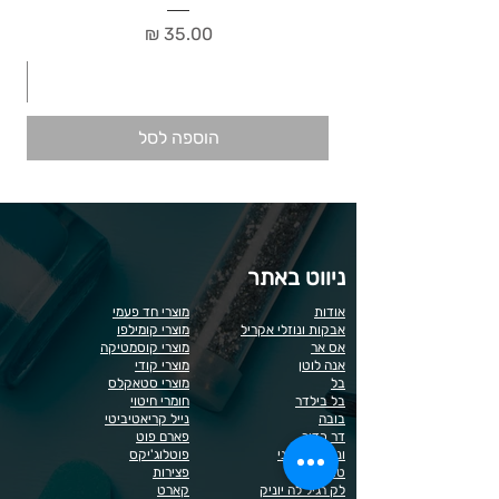
מחיר
הוספה לסל
ניווט באתר
אודות
מוצרי חד פעמי
אבקות ונוזלי אקריל
מוצרי קומילפו
אס אר
מוצרי קוסמטיקה
אנה לוטן
מוצרי קודי
בל
מוצרי סטאקלס
בל בילדר
חומרי חיטוי
בובה
נייל קריאטיביטי
דר כדיר
פארם פוט
ונליסה וקאני
פוטלוג'יקס
טופ / בייס
פצירות
לק רגיל לה יוניק
קארט