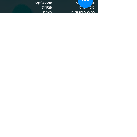
ונליסה וקאני
פוטלוג'יקס
טופ / בייס
פצירות
לק רגיל לה יוניק
קארט
מבצעים
קויו
מוצרים לגבות וריסים
קויו לק ג'ל
מוצרים לג'ל בנייה / פוליג'ל
קישוטים לציפורניים
מוצרים להסרת שיער
ריהוט
מוצרי חשמל
ראשי שיוף
מוצרים לייזר
תפוח
מוצרים לפדיקור
מוצרים לציפורניים
מדיניות הפרטיות
תנאי שימוש / תקנון
© 2023 כל הזכויות שמורות ל - Doma Cosmetics
כדאי לדעת
תשלום מאובטח באשראי באתר
משלוחים לכל הארץ
שירות מהיר ב-WhatsApp