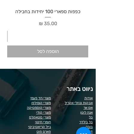
כפפות ספארי 100 יחידות בחבילה
מחיר
הוספה לסל
ניווט באתר
אודות
מוצרי חד פעמי
אבקות ונוזלי אקריל
מוצרי קומילפו
אס אר
מוצרי קוסמטיקה
אנה לוטן
מוצרי קודי
בל
מוצרי סטאקלס
בל בילדר
חומרי חיטוי
בובה
נייל קריאטיביטי
דר כדיר
פארם פוט