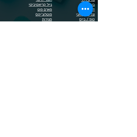
בובה
נייל קריאטיביטי
דר כדיר
פארם פוט
ונליסה וקאני
פוטלוג'יקס
טופ / בייס
פצירות
לק רגיל לה יוניק
קארט
מבצעים
קויו
מוצרים לגבות וריסים
קויו לק ג'ל
מוצרים לג'ל בנייה / פוליג'ל
קישוטים לציפורניים
מוצרים להסרת שיער
ריהוט
מוצרי חשמל
ראשי שיוף
מוצרים לייזר
תפוח
מוצרים לפדיקור
מוצרים לציפורניים
מדיניות הפרטיות
תנאי שימוש / תקנון
© 2023 כל הזכויות שמורות ל - Doma Cosmetics
כדאי לדעת
תשלום מאובטח באשראי באתר
משלוחים לכל הארץ