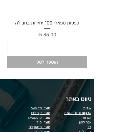
כפפות ספארי 100 יחידות בחבילה
מחיר
הוספה לסל
ניווט באתר
אודות
מוצרי חד פעמי
אבקות ונוזלי אקריל
מוצרי קומילפו
אס אר
מוצרי קוסמטיקה
אנה לוטן
מוצרי קודי
בל
מוצרי סטאקלס
בל בילדר
חומרי חיטוי