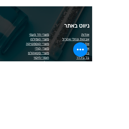
ניווט באתר
אודות
מוצרי חד פעמי
אבקות ונוזלי אקריל
מוצרי קומילפו
אס אר
מוצרי קוסמטיקה
אנה לוטן
מוצרי קודי
בל
מוצרי סטאקלס
בל בילדר
חומרי חיטוי
בובה
נייל קריאטיביטי
דר כדיר
פארם פוט
ונליסה וקאני
פוטלוג'יקס
טופ / בייס
פצירות
לק רגיל לה יוניק
קארט
מבצעים
קויו
מוצרים לגבות וריסים
קויו לק ג'ל
מוצרים לג'ל בנייה / פוליג'ל
קישוטים לציפורניים
מוצרים להסרת שיער
ריהוט
מוצרי חשמל
ראשי שיוף
מוצרים לייזר
תפוח
מוצרים לפדיקור
מוצרים לציפורניים
מדיניות הפרטיות