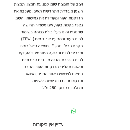
ויציב של חומצות שומן למניעת חמצון. תמצית
השמן מעודדת התחדשות תאים, מעכבת את
הזדקנות העור ומעודדת את גמישותו. השמן
נספג בקלות בעור, אינו משאיר תחושה
שמנונית והינו בעל יכולת גבוהה בשימור
לחות העור ובמניעת איבוד מים (TEWL).
הקרם מכיל ויטמין E , חומצה היאלורונית
ומרכיבי לחות והרגעה התורמים להענקת
לחות מוגברת, הגנה מנזקים סביבתיים
והאטת תהליכי הזדקנות העור. הקרם
מתאים לשימוש באזור הפנים, הצוואר
והדקולטה כבסיס יומיומי לאיפור.
תכולה בבקבוק: 250 מ"ל.
עדיין אין ביקורות