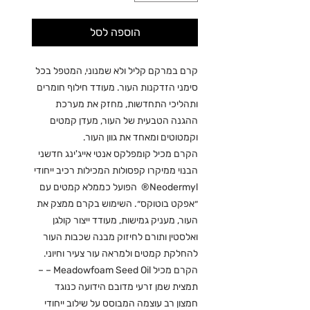
הוספה לסל
קרם במרקם קליל ולא שמנוני, המטפל בכל
סימני הזדקנות העור. מעודד חילוף חומרים
ותהליכי התחדשות, מחזק את מערכת
ההגנה הטבעית של העור, מעדן קמטים
וקמטוטים ומאחד את גוון העור.
הקרם מכיל קומפלקס אנטי אייג'ינג חדשני
הבנוי ממיקרו קפסולות המכילות רכיב ייחודי
Neodermyl® הפועל כממלא קמטים עם
״אפקט בוטוקס״. השימוש בקרם ממצק את
העור, מעניק גמישות, מעודד ייצור קולגן
ואלסטין ותורם לחיזוק מבנה שכבות העור
להחלקת קמטים ולמראה עור צעיר וחיוני.
הקרם מכיל Meadowfoam Seed Oil – –
תמצית שמן זרעי מדובם הידועה כנוגד
חמצון רב עוצמה המבוסס על שילוב ייחודי