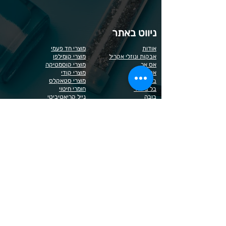
ניווט באתר
אודות
מוצרי חד פעמי
אבקות ונוזלי אקריל
מוצרי קומילפו
אס אר
מוצרי קוסמטיקה
אנה לוטן
מוצרי קודי
בל
מוצרי סטאקלס
בל בילדר
חומרי חיטוי
בובה
נייל קריאטיביטי
דר כדיר
פארם פוט
ונליסה וקאני
פוטלוג'יקס
טופ / בייס
פצירות
לק רגיל לה יוניק
קארט
מבצעים
קויו
מוצרים לגבות וריסים
קויו לק ג'ל
מוצרים לג'ל בנייה / פוליג'ל
קישוטים לציפורניים
מוצרים להסרת שיער
ריהוט
מוצרי חשמל
ראשי שיוף
מוצרים לייזר
תפוח
מוצרים לפדיקור
מוצרים לציפורניים
מדיניות הפרטיות
תנאי שימוש / תקנון