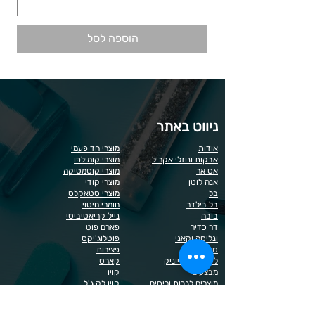
הוספה לסל
ניווט באתר
אודות
מוצרי חד פעמי
אבקות ונוזלי אקריל
מוצרי קומילפו
אס אר
מוצרי קוסמטיקה
אנה לוטן
מוצרי קודי
בל
מוצרי סטאקלס
בל בילדר
חומרי חיטוי
בובה
נייל קריאטיביטי
דר כדיר
פארם פוט
ונליסה וקאני
פוטלוג'יקס
טופ / בייס
פצירות
לק רגיל לה יוניק
קארט
מבצעים
קויו
מוצרים לגבות וריסים
קויו לק ג'ל
מוצרים לג'ל בנייה / פוליג'ל
קישוטים לציפורניים
מוצרים להסרת שיער
ריהוט