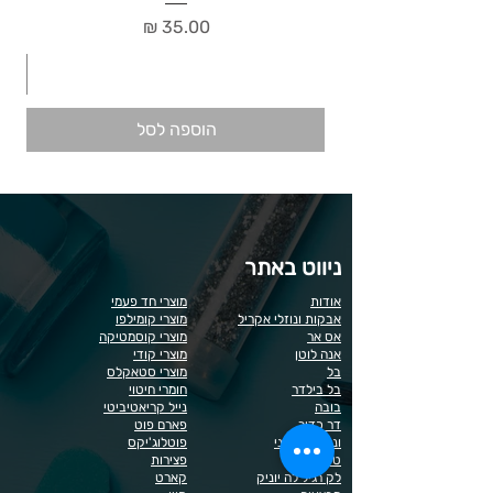
מחיר
הוספה לסל
ניווט באתר
אודות
מוצרי חד פעמי
אבקות ונוזלי אקריל
מוצרי קומילפו
אס אר
מוצרי קוסמטיקה
אנה לוטן
מוצרי קודי
בל
מוצרי סטאקלס
בל בילדר
חומרי חיטוי
בובה
נייל קריאטיביטי
דר כדיר
פארם פוט
ונליסה וקאני
פוטלוג'יקס
טופ / בייס
פצירות
לק רגיל לה יוניק
קארט