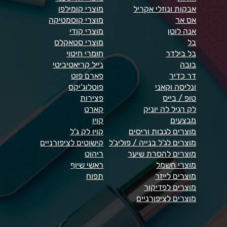
אבקות ונוזלי אקריל
מוצרי קומילפו
אס אר
מוצרי קוסמטיקה
אנה לוטן
מוצרי קודי
בל
מוצרי סטאקלס
בל בילדר
חומרי חיטוי
בובה
נייל קריאטיביטי
דר כדיר
פארם פוט
ונליסה וקאני
פוטלוג'יקס
טופ / בייס
פצירות
לק רגיל לה יוניק
קארט
מבצעים
קויו
מוצרים לגבות וריסים
קויו לק ג'ל
מוצרים לג'ל בנייה / פוליג'ל
קישוטים לציפורניים
מוצרים להסרת שיער
ריהוט
מוצרי חשמל
ראשי שיוף
מוצרים לייזר
תפוח
מוצרים לפדיקור
מוצרים לציפורניים