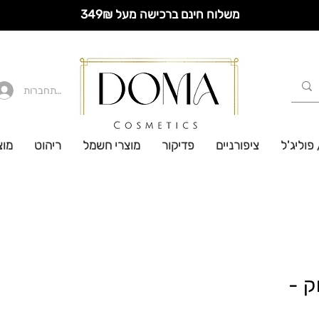
משלוח חינם ברכישה מעל 349₪
להתחברות
 פוליג'ל
ציפורניים
פדיקור
מוצרי חשמל
ריהוט
מוצ
ק -