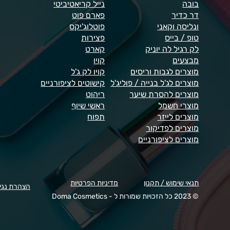
בובה
נייל קריאטיביטי
דר כדיר
פארם פוט
ונליסה וקאני
פוטלוג'יקס
טופ / בייס
פצירות
לק רגיל לה יוניק
קארט
מבצעים
קויו
מוצרים לגבות וריסים
קויו לק ג'ל
מוצרים לג'ל בנייה / פוליג'ל
קישוטים לציפורניים
מוצרים להסרת שיער
ריהוט
מוצרי חשמל
ראשי שיוף
מוצרים לייזר
תפוח
מוצרים לפדיקור
מוצרים לציפורניים
תנאי שימוש / תקנון
מדיניות הפרטיות
הצהרת נגי
© 2023 כל הזכויות שמורות ל - Doma Cosmetics