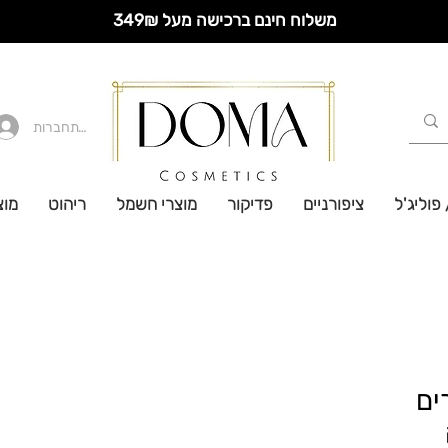
משלוח חינם ברכישה מעל 349₪
להתחברות
 פוליג'ל
ציפורניים
פדיקור
מוצרי חשמל
ריהוט
מוצ
ים