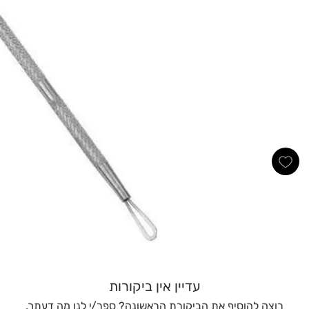
עדיין אין ביקורות
רוצה להוסיף את הביקורת הראשונה? ספר/י לנו מה דעתך.