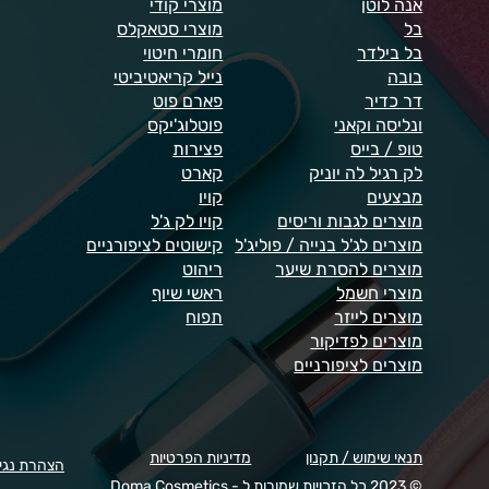
אנה לוטן
מוצרי קודי
בל
מוצרי סטאקלס
בל בילדר
חומרי חיטוי
בובה
נייל קריאטיביטי
דר כדיר
פארם פוט
ונליסה וקאני
פוטלוג'יקס
טופ / בייס
פצירות
לק רגיל לה יוניק
קארט
מבצעים
קויו
מוצרים לגבות וריסים
קויו לק ג'ל
מוצרים לג'ל בנייה / פוליג'ל
קישוטים לציפורניים
מוצרים להסרת שיער
ריהוט
מוצרי חשמל
ראשי שיוף
מוצרים לייזר
תפוח
מוצרים לפדיקור
מוצרים לציפורניים
תנאי שימוש / תקנון
מדיניות הפרטיות
הצהרת נגי
© 2023 כל הזכויות שמורות ל - Doma Cosmetics