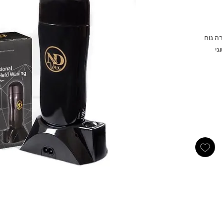
חיר
בצע
ה נוח
גי