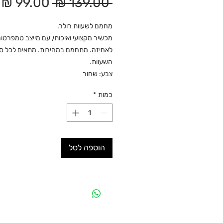
מחיר
מ
 ‏139.00 ‏₪ 
רגיל
מ
מחמם לשעוות רולר.
מכשיר מקצועי ואיכותי, עם מייצב טמפרטור
לאחיזה. מתחמם במהירות. מתאים לכל סו
השעוות.
צבע: שחור
כמות
*
הוספה לסל