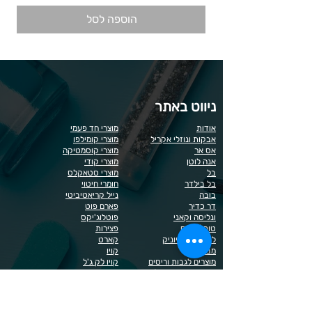
הוספה לסל
ניווט באתר
אודות
מוצרי חד פעמי
אבקות ונוזלי אקריל
מוצרי קומילפו
אס אר
מוצרי קוסמטיקה
אנה לוטן
מוצרי קודי
בל
מוצרי סטאקלס
בל בילדר
חומרי חיטוי
בובה
נייל קריאטיביטי
דר כדיר
פארם פוט
ונליסה וקאני
פוטלוג'יקס
טופ / בייס
פצירות
לק רגיל לה יוניק
קארט
מבצעים
קויו
מוצרים לגבות וריסים
קויו לק ג'ל
מוצרים לג'ל בנייה / פוליג'ל
קישוטים לציפורניים
מוצרים להסרת שיער
ריהוט
מוצרי חשמל
ראשי שיוף
מוצרים לייזר
תפוח