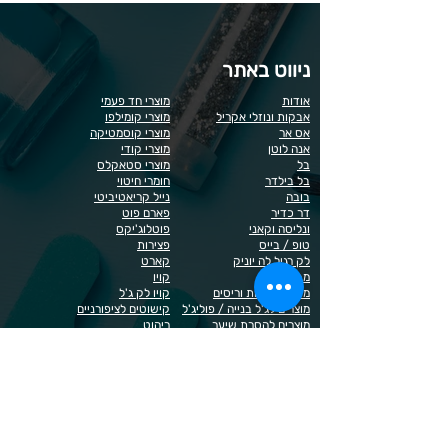
ניווט באתר
אודות
מוצרי חד פעמי
אבקות ונוזלי אקריל
מוצרי קומילפו
אס אר
מוצרי קוסמטיקה
אנה לוטן
מוצרי קודי
בל
מוצרי סטאקלס
בל בילדר
חומרי חיטוי
בובה
נייל קריאטיביטי
דר כדיר
פארם פוט
ונליסה וקאני
פוטלוג'יקס
טופ / בייס
פצירות
לק רגיל לה יוניק
קארט
מבצעים
קויו
מוצרים לגבות וריסים
קויו לק ג'ל
מוצרים לג'ל בנייה / פוליג'ל
קישוטים לציפורניים
מוצרים להסרת שיער
ריהוט
מוצרי חשמל
ראשי שיוף
מוצרים לייזר
תפוח
מוצרים לפדיקור
מוצרים לציפורניים
מדיניות הפרטיות
תנאי שימוש / תקנון