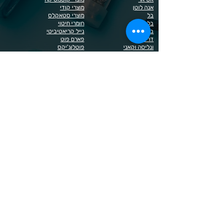
אנה לוטן
מוצרי קודי
בל
מוצרי סטאקלס
בל בילדר
חומרי חיטוי
בובה
נייל קריאטיביטי
דר כדיר
פארם פוט
ונליסה וקאני
פוטלוג'יקס
טופ / בייס
פצירות
לק רגיל לה יוניק
קארט
מבצעים
קויו
מוצרים לגבות וריסים
קויו לק ג'ל
מוצרים לג'ל בנייה / פוליג'ל
קישוטים לציפורניים
מוצרים להסרת שיער
ריהוט
מוצרי חשמל
ראשי שיוף
מוצרים לייזר
תפוח
מוצרים לפדיקור
מוצרים לציפורניים
מדיניות הפרטיות
תנאי שימוש / תקנון
© 2023 כל הזכויות שמורות ל - Doma Cosmetics
כדאי לדעת
תשלום מאובטח באשראי באתר