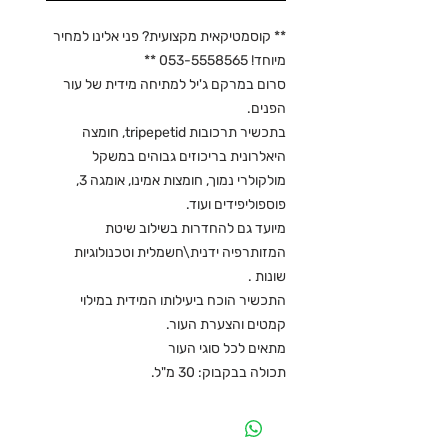
** קוסמטיקאית מקצועית? פני אלינו למחיר
מיוחד! 053-5558565 **
סרום במרקם ג'יל למתיחה מידית של עור
הפנים.
בתכשיר תרכובות tripepetid, חומצה
היאלרונית בריכוזים גבוהים במשקל
מולקולרי נמוך, חומצות אמינו, אומגה 3,
פוספוליפידים ועוד.
מיועד גם להחדרות בשילוב שיטת
המזותרפיה ידנית\חשמלית וטכנולוגיות
שונות .
התכשיר הוכח ביעילותו המידית במילוי
קמטים והצערת העור.
מתאים לכל סוגי העור
תכולה בבקבוק: 30 מ"ל.