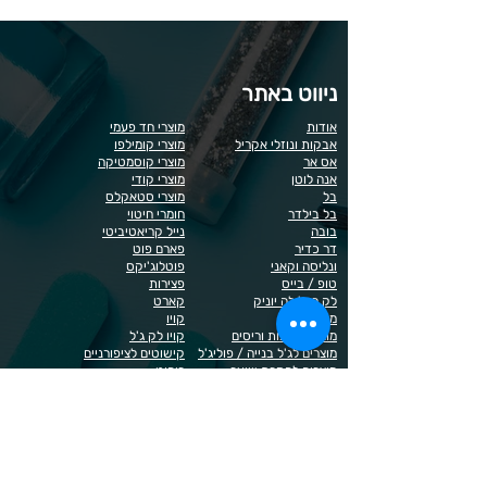
ניווט באתר
אודות
מוצרי חד פעמי
אבקות ונוזלי אקריל
מוצרי קומילפו
אס אר
מוצרי קוסמטיקה
אנה לוטן
מוצרי קודי
בל
מוצרי סטאקלס
בל בילדר
חומרי חיטוי
בובה
נייל קריאטיביטי
דר כדיר
פארם פוט
ונליסה וקאני
פוטלוג'יקס
טופ / בייס
פצירות
לק רגיל לה יוניק
קארט
מבצעים
קויו
מוצרים לגבות וריסים
קויו לק ג'ל
מוצרים לג'ל בנייה / פוליג'ל
קישוטים לציפורניים
מוצרים להסרת שיער
ריהוט
מוצרי חשמל
ראשי שיוף
מוצרים לייזר
תפוח
מוצרים לפדיקור
מוצרים לציפורניים
מדיניות הפרטיות