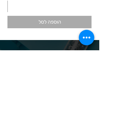
הוספה לסל
ניווט באתר
אודות
מוצרי חד פעמי
אבקות ונוזלי אקריל
מוצרי קומילפו
אס אר
מוצרי קוסמטיקה
אנה לוטן
מוצרי קודי
בל
מוצרי סטאקלס
בל בילדר
חומרי חיטוי
בובה
נייל קריאטיביטי
דר כדיר
פארם פוט
ונליסה וקאני
פוטלוג'יקס
טופ / בייס
פצירות
לק רגיל לה יוניק
קארט
מבצעים
קויו
מוצרים לגבות וריסים
קויו לק ג'ל
מוצרים לג'ל בנייה / פוליג'ל
קישוטים לציפורניים