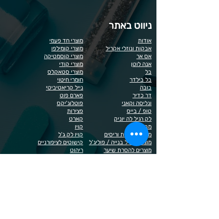
ניווט באתר
אודות
מוצרי חד פעמי
אבקות ונוזלי אקריל
מוצרי קומילפו
אס אר
מוצרי קוסמטיקה
אנה לוטן
מוצרי קודי
בל
מוצרי סטאקלס
בל בילדר
חומרי חיטוי
בובה
נייל קריאטיביטי
דר כדיר
פארם פוט
ונליסה וקאני
פוטלוג'יקס
טופ / בייס
פצירות
לק רגיל לה יוניק
קארט
מבצעים
קויו
מוצרים לגבות וריסים
קויו לק ג'ל
מוצרים לג'ל בנייה / פוליג'ל
קישוטים לציפורניים
מוצרים להסרת שיער
ריהוט
מוצרי חשמל
ראשי שיוף
מוצרים לייזר
תפוח
מוצרים לפדיקור
מוצרים לציפורניים
מדיניות הפרטיות
תנאי שימוש / תקנון