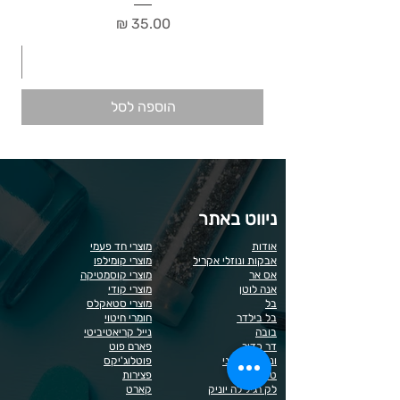
מחיר
הוספה לסל
ניווט באתר
אודות
מוצרי חד פעמי
אבקות ונוזלי אקריל
מוצרי קומילפו
אס אר
מוצרי קוסמטיקה
אנה לוטן
מוצרי קודי
בל
מוצרי סטאקלס
בל בילדר
חומרי חיטוי
בובה
נייל קריאטיביטי
דר כדיר
פארם פוט
ונליסה וקאני
פוטלוג'יקס
טופ / בייס
פצירות
לק רגיל לה יוניק
קארט