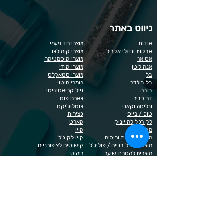
ניווט באתר
אודות
מוצרי חד פעמי
אבקות ונוזלי אקריל
מוצרי קומילפו
אס אר
מוצרי קוסמטיקה
אנה לוטן
מוצרי קודי
בל
מוצרי סטאקלס
בל בילדר
חומרי חיטוי
בובה
נייל קריאטיביטי
דר כדיר
פארם פוט
ונליסה וקאני
פוטלוג'יקס
טופ / בייס
פצירות
לק רגיל לה יוניק
קארט
מבצעים
קויו
מוצרים לגבות וריסים
קויו לק ג'ל
מוצרים לג'ל בנייה / פוליג'ל
קישוטים לציפורניים
מוצרים להסרת שיער
ריהוט
מוצרי חשמל
ראשי שיוף
מוצרים לייזר
תפוח
מוצרים לפדיקור
מוצרים לציפורניים
מדיניות הפרטיות
תנאי שימוש / תקנון