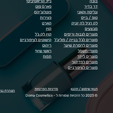
בובה
נייל קריאטיביטי
דר כדיר
פארם פוט
ונליסה וקאני
פוטלוג'יקס
טופ / בייס
פצירות
לק רגיל לה יוניק
קארט
מבצעים
קויו
מוצרים לגבות וריסים
קויו לק ג'ל
מוצרים לג'ל בנייה / פוליג'ל
קישוטים לציפורניים
מוצרים להסרת שיער
ריהוט
מוצרי חשמל
ראשי שיוף
מוצרים לייזר
תפוח
מוצרים לפדיקור
מוצרים לציפורניים
תנאי שימוש / תקנון
מדיניות הפרטיות
הצהרת נגי
© 2023 כל הזכויות שמורות ל - Doma Cosmetics