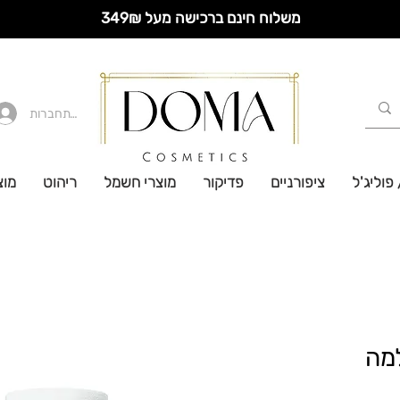
משלוח חינם ברכישה מעל 349₪
להתחברות
 פוליג'ל
ציפורניים
פדיקור
מוצרי חשמל
ריהוט
מוצ
למה