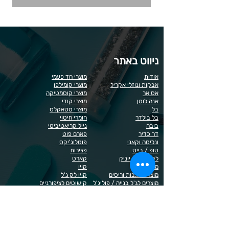
ניווט באתר
אודות
מוצרי חד פעמי
אבקות ונוזלי אקריל
מוצרי קומילפו
אס אר
מוצרי קוסמטיקה
אנה לוטן
מוצרי קודי
בל
מוצרי סטאקלס
בל בילדר
חומרי חיטוי
בובה
נייל קריאטיביטי
דר כדיר
פארם פוט
ונליסה וקאני
פוטלוג'יקס
טופ / בייס
פצירות
לק רגיל לה יוניק
קארט
מבצעים
קויו
מוצרים לגבות וריסים
קויו לק ג'ל
מוצרים לג'ל בנייה / פוליג'ל
קישוטים לציפורניים
מוצרים להסרת שיער
ריהוט
מוצרי חשמל
ראשי שיוף
מוצרים לייזר
תפוח
מוצרים לפדיקור
מוצרים לציפורניים