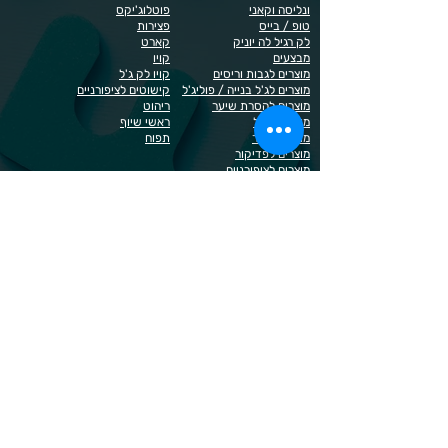
ונליסה וקאני
פוטלוג'יקס
טופ / בייס
פצירות
לק רגיל לה יוניק
קארט
מבצעים
קויו
מוצרים לגבות וריסים
קויו לק ג'ל
מוצרים לג'ל בנייה / פוליג'ל
קישוטים לציפורניים
מוצרים להסרת שיער
ריהוט
מוצרי חשמל
ראשי שיוף
מוצרים לייזר
תפוח
מוצרים לפדיקור
מוצרים לציפורניים
מדיניות הפרטיות
תנאי שימוש / תקנון
© 2023 כל הזכויות שמורות ל - Doma Cosmetics
כדאי לדעת
תשלום מאובטח באשראי באתר
משלוחים לכל הארץ
שירות מהיר ב-WhatsApp