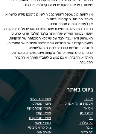
ההחזר ינתן על פריט חדש שלא נעשה בו כל שימוש, פריט
שיוחזר באריזתו המקורית ויגיע נקי וללא כל פגם
אין להעתיק לשכפל להפיץ למכור לשווק לתרגם מידע כלשהוא
מאתר, ת
מונות, טקסטים
ו
תמונות.
אין לעשות שימוש מסחרי ופרטי.
החברה המפעילה מתחייבת שהנתונים הנמסרים על ידי הלקוחה
ישמרו במאגר המידע של האתר בלבד (מלבד פרטי כרטיס
האשראי) ולא יועברו לצד שלישי ללא הסכמתה של הלקוחה,
למעט מקרים לשם השלמה של אספקה ומשלוח של המוצרים,
לדוגמה - שליחת הפרטים לחברת השליחויות.
פרטי כרטיס האשראי של הלקוחה אינם נשמרים מאגר של
האתר או החברה, ואינם נגישים לעובדי האתר או החברה
המפעילה.
ניווט באתר
אודות
מוצרי חד פעמי
אבקות ונוזלי אקריל
מוצרי קומילפו
אס אר
מוצרי קוסמטיקה
אנה לוטן
מוצרי קודי
בל
מוצרי סטאקלס
בל בילדר
חומרי חיטוי
בובה
נייל קריאטיביטי
דר כדיר
פארם פוט