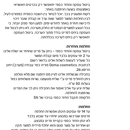
ביטול עסקה והחזר כספי יתאפשר רק בכרטיס האשראי
באמצעותו בוצעה ההזמנה באתר.
לקוח המעוניין בכך, יוכל לבחור בין השבה כספית כמפורט לעיל,
לבין החלפת המוצר למוצר שווה ערך או קבלת שובר זיכוי
לרכישה חוזרת באתר לחודש ימים.
למען הסר ספק יובהר, כי
בכל הנוגע למוצרים הנמכרים כחלק מערכה, לא ניתן לבטל את
העסקה ביחס לפריט בודד מתוך הערכה. ביטול העסקה
יתאפשר רק ביחס לערכה בכללותה.
החלפות והחזרות:
ביטול עסקה והחזר כספי – ניתן על פריט שיוחזר או ישלח אלינו
עד 2 ימי עסקים בלבד מיום קבלת המוצר
כל שעליך לעשות לשלוח אלינו בדואר רשום
לכתובת: Doma cosmetics פוריה כפר עבודה (מערב) רחוב
הרימון 26.
בחבילה שנשלחה אלינו לציין מס הזמנה שם מלא וטלפון
ניתן להחליף פריט ע”י שליח מטעמנו ,שרות משלוחים כפול
בעלות 50 ש”ח .
שליח יגיע עד אליך,יאסוף את החבילה ויתן לך את הפריט
שהזמנת להחלפה.
הלקוחה תקבל החזר כספי בניכוי של 5%
החלפות:
עד 14 ימי עסקים תינתן אפשרות החלפה
פרטים שנרכשו במבצע יוחזרו עד שבוע בלבד
לא ינתן החזר כספי בקניית פריט במבצע.
יש אחריות על מוצר פגום והוא יוחלף מיידית למוצר תקין