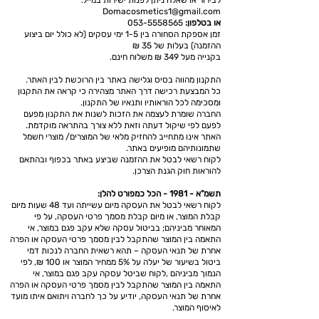
לבירור או שאלה ניתן לפנות ישירות במייל.
Domacosmetics1@gmail.com
או בטלפון:
053-5558565
זמן אספקת הסחורה בין 1-5 ימי עסקים
(לא כולל יום ביצוע
ההזמנה) בעלות של 35 ₪
בקנייה מעל 349 ₪ משלוח חינם.
התקנון מהווה בסיס וגלישה באתר בין הרוכשת לבין האתר.
כל המבצעת רכישה דרך האתר מצהירה כי קראה את התקנון
ומסכימה לכל הוראותיו ותנאיו של התקנון.
החברה שומרת ל
עצמה את הזכות לשנות את התקנון מפעם
לפעם לפי שיקול דעתה וזאת ללא צורך בהתראה מוקדמת.
האתר אינו מתחייב להחזיק מלאי של המוצרים/ מוצרי חשמל
שתמונותיהם מופיעים באתר.
לקוח רשאי לבטל את ההזמנה שביצע באתר בכפוף ובהתאם
להוראות חוק הגנת הצרכן.
תשמ"א - 198
1
- הכל כמפורט להלן:
לקוח רשאי לבטל את העסקה מיום עשייתה ועד 48 שעות מיום
קבלת המוצר, או מיום קבלת מסמך פרטי העסקה, על פי
המאוחר מביניהם;
בביטול עסקה שלא עקב פגם במוצר, אי
התאמה בין המוצר שהתקבל לבין מסמך פרטי העסקה או הפרה
אחרת של תנאי העסקה – תהא רשאית החברה לנכות דמי
ביטול בשיעור של יעלה על 5% ממחיר המוצר או 100 ₪, לפי
הנמוך מביניהם ,לקוח שביטל עסקה עקב פגם במוצר, אי
התאמה בין המוצר שהתקבל לבין מסמך פרטי העסקה או הפרה
אחרת של תנאי העסקה, יודיע על כך לחברה ויתואם איתו מועד
לאיסוף המוצר.