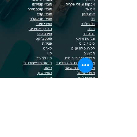
אבקות ונוזלי אקריל
מוצרי קומילפו
אס אר
מוצרי קוסמטיקה
אנה לוטן
מוצרי קודי
בל
מוצרי סטאקלס
בל בילדר
חומרי חיטוי
בובה
נייל קריאטיביטי
דר כדיר
פארם פוט
ונליסה וקאני
פוטלוג'יקס
טופ / בייס
פצירות
לק רגיל לה יוניק
קארט
מבצעים
קויו
מוצרים לגבות וריסים
קויו לק ג'ל
מוצרים לג'ל בנייה / פוליג'ל
קישוטים לציפורניים
מוצרים להסרת שיער
ריהוט
מוצרי חשמל
ראשי שיוף
מוצרים לייזר
תפוח
מוצרים לפדיקור
מוצרים לציפורניים
מדיניות הפרטיות
תנאי שימוש / תקנון
© 2023 כל הזכויות שמורות ל - Doma Cosmetics
כדאי לדעת