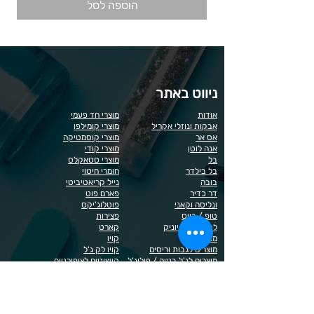
הוספה לסל
ניווט באתר
אודות
מוצרי חד פעמי
אבקות ונוזלי אקריל
מוצרי קומילפו
אס אר
מוצרי קוסמטיקה
אנה לוטן
מוצרי קודי
בל
מוצרי סטאקלס
בל בילדר
חומרי חיטוי
בובה
נייל קריאטיביטי
דר כדיר
פארם פוט
ונליסה וקאני
פוטלוג'יקס
טופ / בייס
פצירות
לק רגיל לה יוניק
קארט
מבצעים
קויו
מוצרים לגבות וריסים
קויו לק ג'ל
מוצרים לג'ל בנייה / פוליג'ל
קישוטים לציפורניים
מוצרים להסרת שיער
ריהוט
מוצרי חשמל
ראשי שיוף
מוצרים לייזר
תפוח
מוצרים לפדיקור