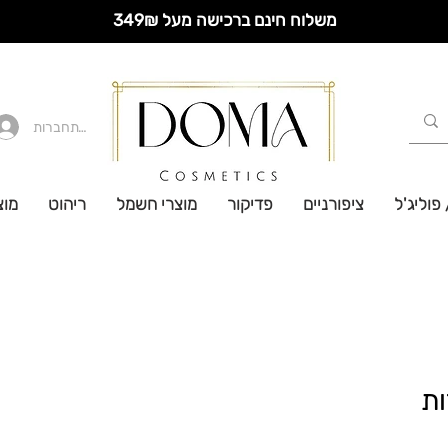
משלוח חינם ברכישה מעל 349₪
להתחברות
 פוליג'ל
ציפורניים
פדיקור
מוצרי חשמל
ריהוט
מוצ
יחידות