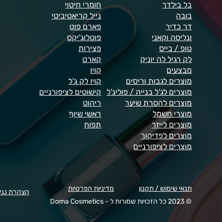
בל בילדר
חומרי חיטוי
בובה
נייל קריאטיביטי
דר כדיר
פארם פוט
ונליסה וקאני
פוטלוג'יקס
טופ / בייס
פצירות
לק רגיל לה יוניק
קארט
מבצעים
קויו
מוצרים לגבות וריסים
קויו לק ג'ל
מוצרים לג'ל בנייה / פוליג'ל
קישוטים לציפורניים
מוצרים להסרת שיער
ריהוט
מוצרי חשמל
ראשי שיוף
מוצרים לייזר
תפוח
מוצרים לפדיקור
מוצרים לציפורניים
תנאי שימוש / תקנון
מדיניות הפרטיות
הצהרת נגי
© 2023 כל הזכויות שמורות ל - Doma Cosmetics