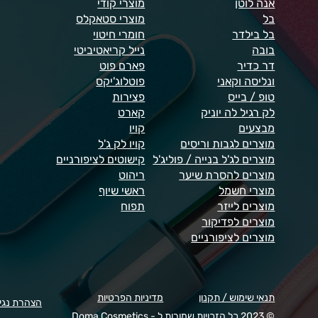
אנה לוטן
מוצרי קודי
בל
מוצרי סטאקלס
בל בילדר
חומרי חיטוי
בובה
נייל קריאטיביטי
דר כדיר
פארם פוט
ונליסה וקאני
פוטלוג'יקס
טופ / בייס
פצירות
לק רגיל לה יוניק
קארט
מבצעים
קויו
מוצרים לגבות וריסים
קויו לק ג'ל
מוצרים לג'ל בנייה / פוליג'ל
קישוטים לציפורניים
מוצרים להסרת שיער
ריהוט
מוצרי חשמל
ראשי שיוף
מוצרים לייזר
תפוח
מוצרים לפדיקור
מוצרים לציפורניים
תנאי שימוש / תקנון
מדיניות הפרטיות
הצהרת נגי
© 2023 כל הזכויות שמורות ל - Doma Cosmetics