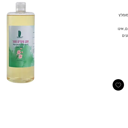
 מומלץ
 אינו
נים