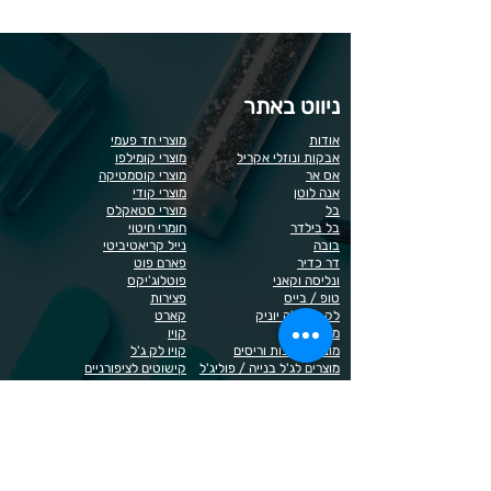
ניווט באתר
אודות
מוצרי חד פעמי
אבקות ונוזלי אקריל
מוצרי קומילפו
אס אר
מוצרי קוסמטיקה
אנה לוטן
מוצרי קודי
בל
מוצרי סטאקלס
בל בילדר
חומרי חיטוי
בובה
נייל קריאטיביטי
דר כדיר
פארם פוט
ונליסה וקאני
פוטלוג'יקס
טופ / בייס
פצירות
לק רגיל לה יוניק
קארט
מבצעים
קויו
מוצרים לגבות וריסים
קויו לק ג'ל
מוצרים לג'ל בנייה / פוליג'ל
קישוטים לציפורניים
מוצרים להסרת שיער
ריהוט
מוצרי חשמל
ראשי שיוף
מוצרים לייזר
תפוח
מוצרים לפדיקור
מוצרים לציפורניים
מדיניות הפרטיות