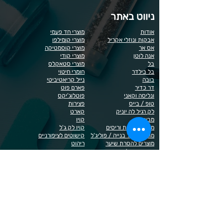
ניווט באתר
אודות
מוצרי חד פעמי
אבקות ונוזלי אקריל
מוצרי קומילפו
אס אר
מוצרי קוסמטיקה
אנה לוטן
מוצרי קודי
בל
מוצרי סטאקלס
בל בילדר
חומרי חיטוי
בובה
נייל קריאטיביטי
דר כדיר
פארם פוט
ונליסה וקאני
פוטלוג'יקס
טופ / בייס
פצירות
לק רגיל לה יוניק
קארט
מבצעים
קויו
מוצרים לגבות וריסים
קויו לק ג'ל
מוצרים לג'ל בנייה / פוליג'ל
קישוטים לציפורניים
מוצרים להסרת שיער
ריהוט
מוצרי חשמל
ראשי שיוף
מוצרים לייזר
תפוח
מוצרים לפדיקור
מוצרים לציפורניים
מדיניות הפרטיות
תנאי שימוש / תקנון
© 2023 כל הזכויות שמורות ל - Doma Cosmetics